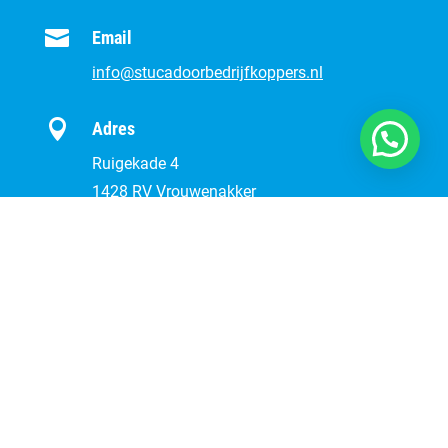

Email
info@stucadoorbedrijfkoppers.nl

Adres
Ruigekade 4
1428 RV Vrouwenakker

Facebook
Ook op Facebook te volgen
website:
Aalsmeer.nu