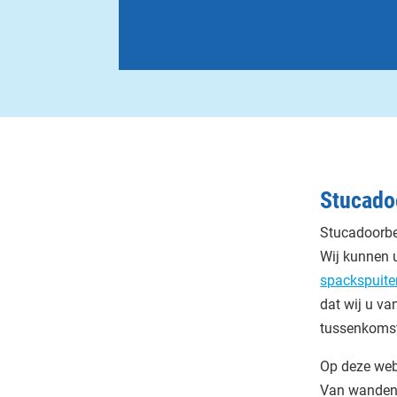
Stucado
Stucadoorbe
Wij kunnen u
spackspuite
dat wij u va
tussenkomst
Op deze webs
Van wanden 