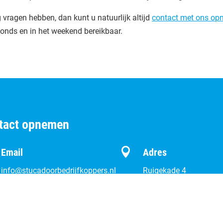
vragen hebben, dan kunt u natuurlijk altijd
contact met ons o
vonds en in het weekend bereikbaar.
ntact opnemen

Email
Adres
info@stucadoorbedrijfkoppers.nl
Ruigekade 4
1428 RV Vrouwenakke