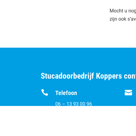
Mocht u nog 
zijn ook s’a
Stucadoorbedrijf Koppers co


Telefoon
06 – 13 93 00 96