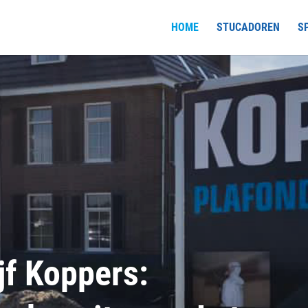
HOME
STUCADOREN
S
jf Koppers: