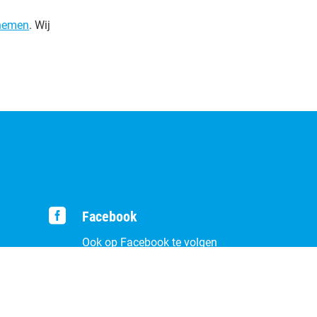
pnemen
. Wij

Facebook
Ook op Facebook te volgen
r