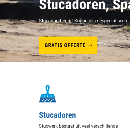
Stucadoren, Sp
Stucadoorbedrijf Koppers is gespecialiseerd
GRATIS OFFERTE
Stucadoren
Stucwerk bestaat uit veel verschillende