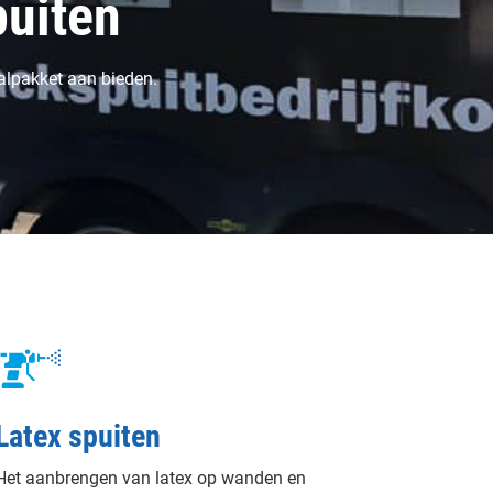
puiten
alpakket aan bieden.
Latex spuiten
Het aanbrengen van latex op wanden en