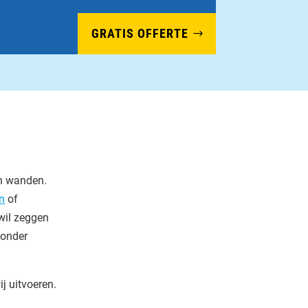
GRATIS OFFERTE
en wanden.
n
of
 wil zeggen
zonder
j uitvoeren.